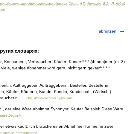
ое
издательство
Министерства
обороны
.
Сост
.
:
А
.
П
.
Артемов
,
В
.
Э
. -
Я
.
Авдей
960
.
abnutzen
ругих словарях:
; Konsument; Verbraucher; Käufer; Kunde * * * Ạb|neh|mer 〈m. 3〉
viele, wenige Abnehmer wird gern, nicht gern gekauft * * *
in, Auftraggeber, Auftraggeberin, Besteller, Bestellerin,
tin, Käufer, Käuferin, Kunde, Kundin, Kundschaft; (Wirtsch.):
rbraucherin …
Das Wörterbuch der Synonyme
d., der eine Ware abnimmt Synonym: Käufer Beispiel: Diese Ware
remes Deutsch
der etwas kauft: Ich brauche einen Abnehmer für meine zwei
eutsch als Fremdsprache