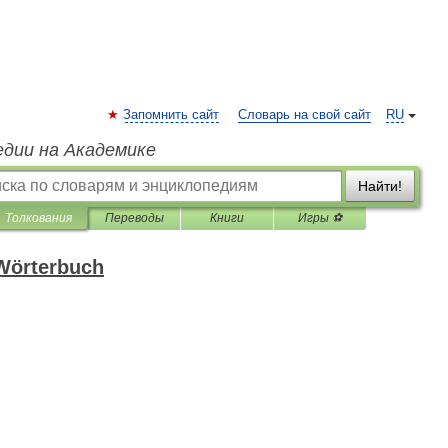
Запомнить сайт
Словарь на свой сайт
RU
едии на Академике
Найти!
Толкования
Переводы
Книги
Игры ⚽
 Wörterbuch