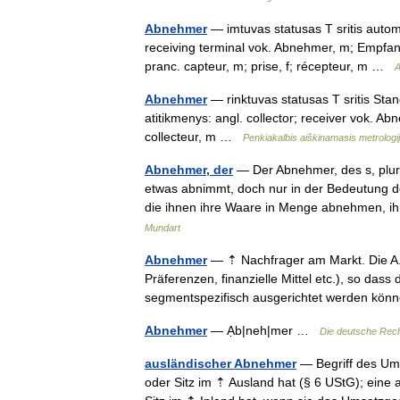
Abnehmer
— imtuvas statusas T sritis automa
receiving terminal vok. Abnehmer, m; Empfa
pranc. capteur, m; prise, f; récepteur, m …
A
Abnehmer
— rinktuvas statusas T sritis Stand
atitikmenys: angl. collector; receiver vok. 
collecteur, m …
Penkiakalbis aiškinamasis metrolog
Abnehmer, der
— Der Abnehmer, des s, plur.
etwas abnimmt, doch nur in der Bedeutung 
die ihnen ihre Waare in Menge abnehmen,
Mundart
Abnehmer
— ⇡ Nachfrager am Markt. Die A. 
Präferenzen, finanzielle Mittel etc.), so das
segmentspezifisch ausgerichtet werden kön
Abnehmer
— Ạb|neh|mer …
Die deutsche Rec
ausländischer Abnehmer
— Begriff des Ums
oder Sitz im ⇡ Ausland hat (§ 6 UStG); eine