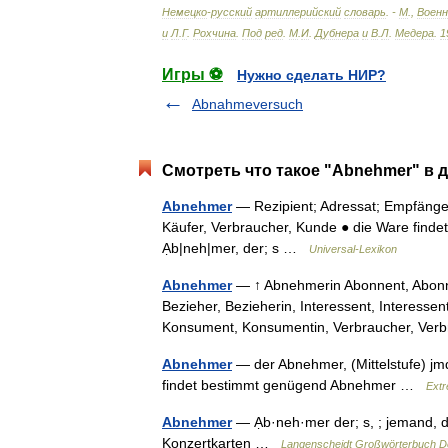
Немецко
-
русский
артиллерийский
словарь
. -
М
.,
Военн
и
Л
.
Г
.
Рохчина
.
Под
ред
.
М
.
И
.
Дубнера
и
В
.
Л
.
Медера
.
1
Игры ⚽
Нужно сделать НИР?
Abnahmeversuch
Смотреть что такое "Abnehmer" в д
Abnehmer
— Rezipient; Adressat; Empfänger
Käufer, Verbraucher, Kunde ● die Ware findet 
Ạb|neh|mer, der; s …
Universal-Lexikon
Abnehmer
— ↑ Abnehmerin Abonnent, Abonnent
Bezieher, Bezieherin, Interessent, Interessen
Konsument, Konsumentin, Verbraucher, Ve
Abnehmer
— der Abnehmer, (Mittelstufe) jm
findet bestimmt genügend Abnehmer …
Ext
Abnehmer
— Ạb·neh·mer der; s, ; jemand, 
Konzertkarten …
Langenscheidt Großwörterbuch D