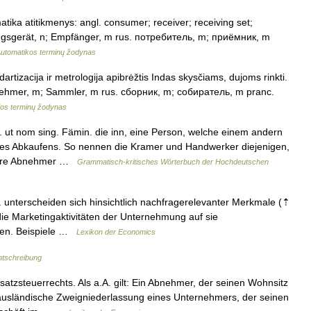
tika atitikmenys: angl. consumer; receiver; receiving set;
ngsgerät, n; Empfänger, m rus. потребитель, m; приёмник, m
utomatikos terminų žodynas
artizacija ir metrologija apibrėžtis Indas skysčiams, dujoms rinkti.
Abnehmer, m; Sammler, m rus. сборник, m; собиратель, m pranc.
ijos terminų žodynas
 ut nom sing. Fämin. die inn, eine Person, welche einem andern
des Abkaufens. So nennen die Kramer und Handwerker diejenigen,
 ihre Abnehmer …
Grammatisch-kritisches Wörterbuch der Hochdeutschen
unterscheiden sich hinsichtlich nachfragerelevanter Merkmale (⇡
s die Marketingaktivitäten der Unternehmung auf sie
nen. Beispiele …
Lexikon der Economics
htschreibung
atzsteuerrechts. Als a.A. gilt: Ein Abnehmer, der seinen Wohnsitz
 ausländische Zweigniederlassung eines Unternehmers, der seinen