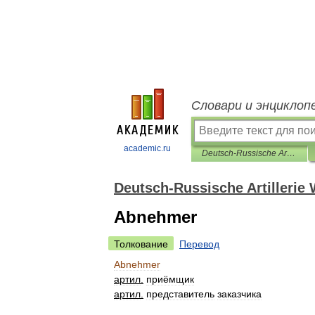
Словари и энциклоп
academic.ru
Deutsch-Russische Artillerie Wörterbuch
Deutsch-Russische Artillerie
Abnehmer
Толкование
Перевод
Abnehmer
артил
.
приёмщик
артил
.
представитель
заказчика