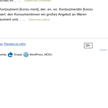
zgeschäft im… …
Lexikon der Economics
on|su|ment [kɔnzu mɛnt], der; en, en, Kon|su|men|tin [kɔnzu
umiert: den Konsumentinnen ein großes Angebot an Waren
 Konsument und… …
Universal-Lexikon
ка
,
Реклама на сайте
18+
omla,
Drupal,
WordPress, MODx.