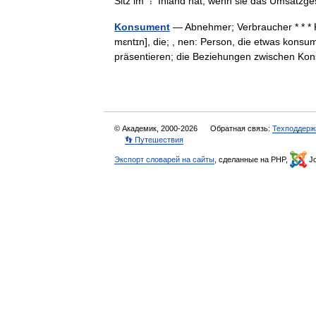
Sitz im ⇡ Inland hat, wenn sie das Umsat
Konsument
— Abnehmer; Verbraucher * * * K
mɛntɪn], die; , nen: Person, die etwas kons
präsentieren; die Beziehungen zwischen
© Академик, 2000-2026
Обратная связь:
Техподдерж
👣 Путешествия
Экспорт словарей на сайты
, сделанные на PHP,
Jo